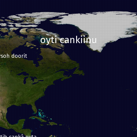
oyti cankiinu
ysoh doorit
tih cankâ oyta