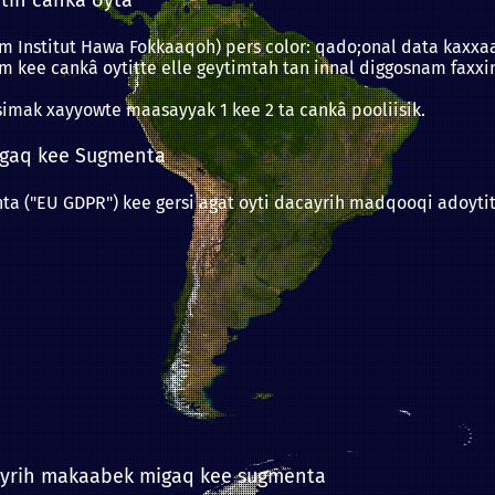
dam Institut Hawa Fokkaaqoh) pers color: qado;onal data kax
nam kee cankâ oytitte elle geytimtah tan innal diggosnam fax
mak xayyowte maasayyak 1 kee 2 ta cankâ pooliisik.
Migaq kee Sugmenta
a ("EU GDPR") kee gersi agat oyti dacayrih madqooqi adoytit 
cayrih makaabek migaq kee sugmenta