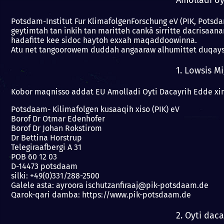
Potsdam-Institut Fur KlimafolgenForschung eV (PIK, Pots
geytimtah tan inkih tan maritteh cankâ sirritte dacrisaa
hadafitte kee sidoc haytoh exxah maqaddoowinna.
Atu net tangoorowem duddah angaaraw alhumittet duqaysi
1. Lowsis 
Kobor maqnisso addat EU Amolladi Oyti Dacayrih Edde xint
Potsdaam- Kilimafolgen kusaaqih xiso (PIK) eV
Borof Dr Otmar Edenhofer
Borof Dr Johan Rokstirom
Dr Bettina Horstrup
Telegiraafbergi A 31
POB 60 12 03
D-14473 potsdaam
silki: +49(0)331/288-2500
Galele asta: ayroora ischutzanfiraaj@pik-potsdaam.de
Qarok-qari damba: https://www.pik-potsdaam.de
2. Oyti da