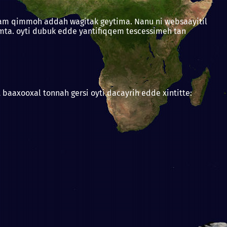
xaam qimmoh addah wagitak geytima. Nanu ni websaayitil
ximta. oyti dubuk edde yantifiqqem tescessimeh tan
baaxooxal tonnah gersi oyti dacayrih edde xintitte: